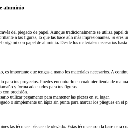
de aluminio
 través del plegado de papel. Aunque tradicionalmente se utiliza papel d
 brillante a las figuras, lo que las hace aún más impresionantes. Si ere
e del origami con papel de aluminio. Desde los materiales necesarios hast
o, es importante que tengas a mano los materiales necesarios. A continu
nio para tus proyectos. Puedes encontrarlo en cualquier tienda de manua
el tamaño y forma adecuados para tus figuras.
o con precisión.
ario utilizar pegamento para mantener las piezas en su lugar.
egado o simplemente un lápiz sin punta para marcar los pliegues en el p
nes las técnicas básicas de plegado. Estas técnicas son la base para cu