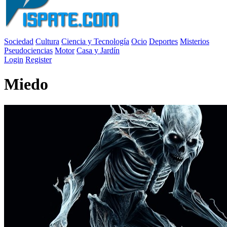
Sociedad
Cultura
Ciencia y Tecnología
Ocio
Deportes
Misterios
Pseudociencias
Motor
Casa y Jardín
Login
Register
Miedo