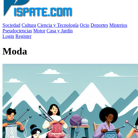
Sociedad
Cultura
Ciencia y Tecnología
Ocio
Deportes
Misterios
Pseudociencias
Motor
Casa y Jardín
Login
Register
Moda