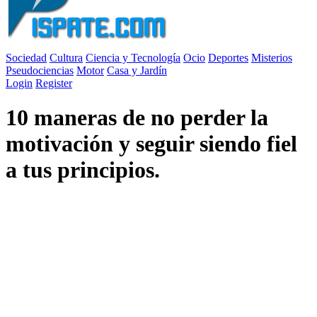
Sociedad
Cultura
Ciencia y Tecnología
Ocio
Deportes
Misterios
Pseudociencias
Motor
Casa y Jardín
Login
Register
10 maneras de no perder la
motivación y seguir siendo fiel
a tus principios.