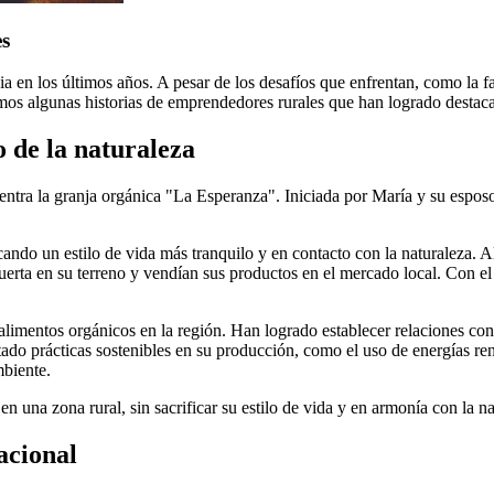
es
a en los últimos años. A pesar de los desafíos que enfrentan, como la f
tamos algunas historias de emprendedores rurales que han logrado desta
o de la naturaleza
ra la granja orgánica "La Esperanza". Iniciada por María y su esposo 
o un estilo de vida más tranquilo y en contacto con la naturaleza. Al 
erta en su terreno y vendían sus productos en el mercado local. Con e
limentos orgánicos en la región. Han logrado establecer relaciones con 
 prácticas sostenibles en su producción, como el uso de energías renov
mbiente.
 una zona rural, sin sacrificar su estilo de vida y en armonía con la na
acional